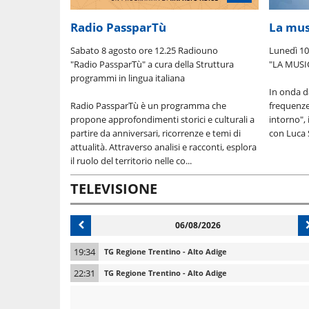
Radio PassparTù
La mus
Sabato 8 agosto ore 12.25 Radiouno
Lunedì 10
"Radio PassparTù" a cura della Struttura
"LA MUSI
programmi in lingua italiana
In onda da
Radio PassparTù è un programma che
frequenze
propone approfondimenti storici e culturali a
intorno",
partire da anniversari, ricorrenze e temi di
con Luca St
attualità. Attraverso analisi e racconti, esplora
il ruolo del territorio nelle co...
TELEVISIONE
06/08/2026
19:34
TG Regione Trentino - Alto Adige
22:31
TG Regione Trentino - Alto Adige