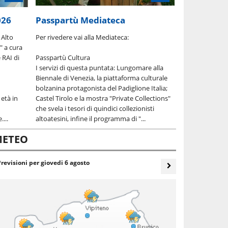
026
Passpartù Mediateca
 Alto
Per rivedere vai alla Mediateca:
" a cura
 RAI di
Passpartù Cultura
I servizi di questa puntata: Lungomare alla
Biennale di Venezia, la piattaforma culturale
bolzanina protagonista del Padiglione Italia;
 età in
Castel Tirolo e la mostra "Private Collections"
che svela i tesori di quindici collezionisti
...
altoatesini, infine il programma di "...
ETEO
Previsioni per
giovedi 6 agosto