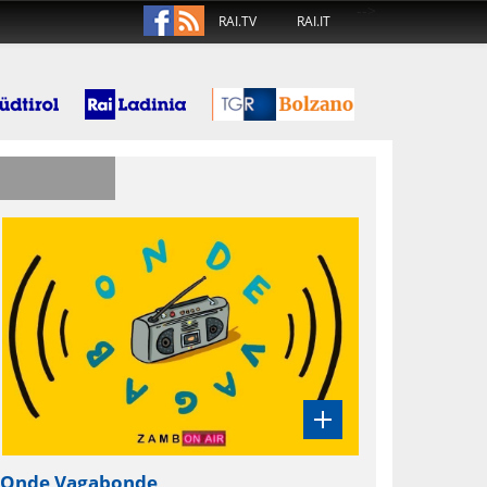
-->
RAI.TV
RAI.IT
Onde Vagabonde