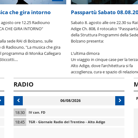
ica che gira intorno
Passpartù Sabato 08.08.2
 agosto ore 12.25 Radiouno
Sabato 8. agosto alle ore 22.30 su Rai
CA CHE GIRA INTORNO"
Adige Ch. 808, il rotocalco "Passpartù
della Struttura Programmi della Sede
lla sede RAI di Bolzano, sulle
Bolzano presenta:
 di Radiouno, "La musica che gira
 il programma di Monika Callegaro
L’ultima dimora
iccotti....
Un viaggio in cinque case per la terza
Alto Adige, dove l’architettura si fa
accoglienza, cura e spazio di relazione.
RADIO
M
06/08/2026
18:30
IV can. FD
18:45
TGR - Giornale Radio del Trentino - Alto Adige