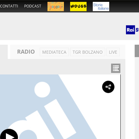
CONTATTI
PODCAST
RADIO
MEDIATECA
TGR BOLZANO
LIVE