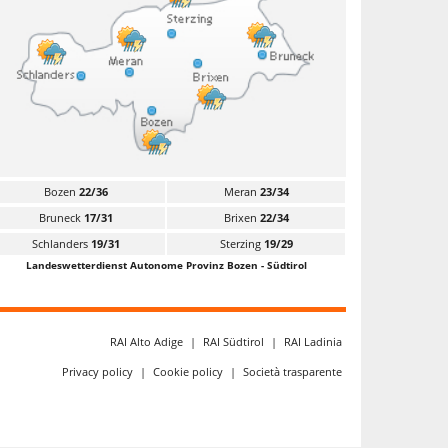
Bozen
22/36
Meran
23/34
Bruneck
17/31
Brixen
22/34
Schlanders
19/31
Sterzing
19/29
Landeswetterdienst Autonome Provinz Bozen - Südtirol
RAI Alto Adige
|
RAI Südtirol
|
RAI Ladinia
Privacy policy
|
Cookie policy
|
Società trasparente