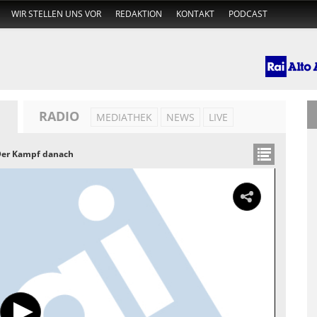
WIR STELLEN UNS VOR
REDAKTION
KONTAKT
PODCAST
RADIO
MEDIATHEK
NEWS
LIVE
Der Kampf danach