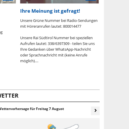
Ihre Meinung ist gefragt!
Die Berge 
Unsere Grüne Nummer bei Radio-Sendungen
Sonntag, 9. Aug
mit Höreranrufen lautet: 800014477
ag
Ratschings
Unsere Rai Südtirol Nummer bei speziellen
Aufrufen lautet: 338/6397309 - teilen Sie uns
Südlich des A
Ihre Gedanken über WhatsApp-Nachricht
Stubaier Alpen,
oder Sprachnachricht mit (keine Anrufe
seine beeindruc
möglich)....
Von eindrucks
der Gilfenklam
Wasserfällen ü
unzählige Hoc..
ETTER
Wettervorhersage für
Freitag 7 August