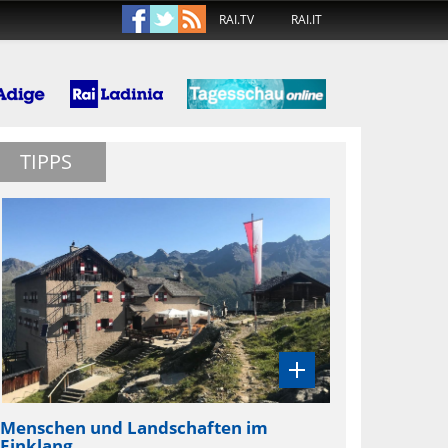
RAI.TV
RAI.IT
TIPPS
Menschen und Landschaften im
Einklang