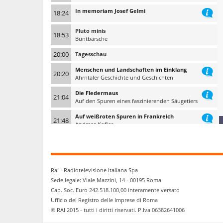
In memoriam Josef Gelmi
18:24
Pluto minis
18:53
Buntbarsche
20:00
Tagesschau
Menschen und Landschaften im Einklang
20:20
Ahrntaler Geschichte und Geschichten
Die Fledermaus
21:04
Auf den Spuren eines faszinierenden Säugetiers
Auf weißroten Spuren in Frankreich
21:48
Andreas Kofler
22:10
Tagesschau 10 nach 10
Rai - Radiotelevisione Italiana Spa
Sede legale: Viale Mazzini, 14 - 00195 Roma
Cap. Soc. Euro 242.518.100,00 interamente versato
Ufficio del Registro delle Imprese di Roma
© RAI 2015 - tutti i diritti riservati. P.Iva 06382641006