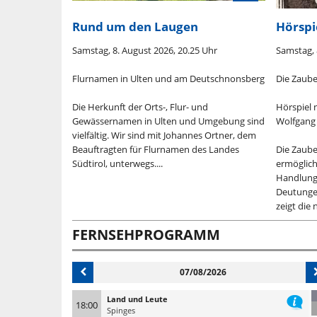
r Ritter
Rund um den Laugen
Hörspi
Samstag, 8. August 2026, 20.25 Uhr
Samstag, 
Flurnamen in Ulten und am Deutschnonsberg
Die Zaube
t sich das
Die Herkunft der Orts-, Flur- und
Hörspiel
en Sommer in
Gewässernamen in Ulten und Umgebung sind
Wolfgang
nn die
vielfältig. Wir sind mit Johannes Ortner, dem
, reisen
Beauftragten für Flurnamen des Landes
Die Zaube
arsteller aus
Südtirol, unterwegs....
ermöglich
er Churburg
Handlung
Deutunge
zeigt die 
FERNSEHPROGRAMM
07/08/2026
Land und Leute
18:00
Spinges