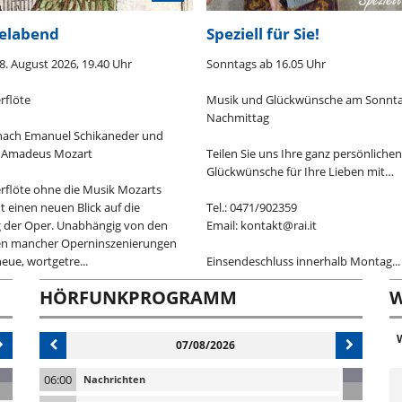
elabend
Speziell für Sie!
8. August 2026, 19.40 Uhr
Sonntags ab 16.05 Uhr
rflöte
Musik und Glückwünsche am Sonnt
Nachmittag
 nach Emanuel Schikaneder und
 Amadeus Mozart
Teilen Sie uns Ihre ganz persönlichen
Glückwünsche für Ihre Lieben mit…
rflöte ohne die Musik Mozarts
t einen neuen Blick auf die
Tel.: 0471/902359
 der Oper. Unabhängig von den
Email: kontakt@rai.it
n mancher Operninszenierungen
neue, wortgetre...
Einsendeschluss innerhalb Montag...
HÖRFUNKPROGRAMM
W
07/08/2026
06:00
Nachrichten