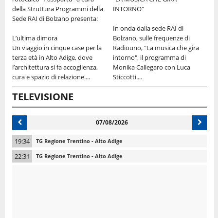
Z
della Struttura Programmi della
INTORNO"
le
Sede RAI di Bolzano presenta:
I
In onda dalla sede RAI di
e
t
L’ultima dimora
Bolzano, sulle frequenze di
d
Un viaggio in cinque case per la
Radiouno, "La musica che gira
r
terza età in Alto Adige, dove
intorno", il programma di
l
p
l’architettura si fa accoglienza,
Monika Callegaro con Luca
cura e spazio di relazione....
Sticcotti....
TELEVISIONE
07/08/2026
19:34
TG Regione Trentino - Alto Adige
22:31
TG Regione Trentino - Alto Adige