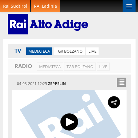
Rai Südtirol
RAI Ladinia
Togg
navi
TV
MEDIATECA
TGR BOLZANO
LIVE
RADIO
MEDIATECA
TGR BOLZANO
LIVE
04-03-2021 12:25
ZEPPELIN