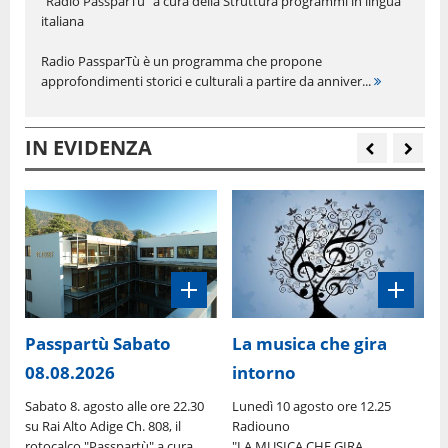
"Radio PassparTù" a cura della Struttura programmi in lingua
italiana
Radio PassparTù è un programma che propone
approfondimenti storici e culturali a partire da anniver...
IN EVIDENZA
Passpartù Sabato
La musica che gira
08.08.2026
intorno
:
G
R
Sabato 8. agosto alle ore 22.30
Lunedì 10 agosto ore 12.25
"
su Rai Alto Adige Ch. 808, il
Radiouno
P
rotocalco "Passpartù" a cura
"LA MUSICA CHE GIRA